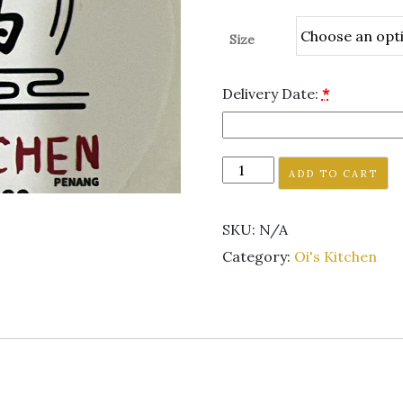
Size
Delivery Date:
*
ADD TO CART
SKU:
N/A
Category:
Oi's Kitchen