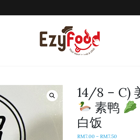
14/8 – 
素鸭
白饭
RM
7.00
–
RM
7.50