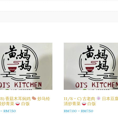
 – B) 香菇木耳焖鸡
炒马铃
11/8 – C) 古老肉
日本豆
清炒青菜
白饭
清炒青菜
白饭
–
RM
7.50
RM
7.00
–
RM
7.50