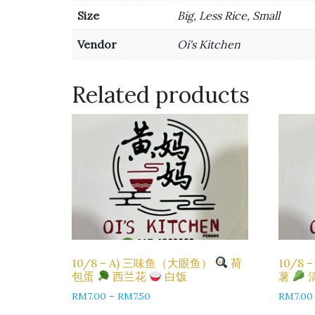
Size
Big, Less Rice, Small
Vendor
Oi's Kitchen
Related products
10/8 – A) 三味鱼（大眼鱼）
荷
10/8
包蛋
西兰花
白饭
薯
RM
7.00
–
RM
7.50
RM
7.00