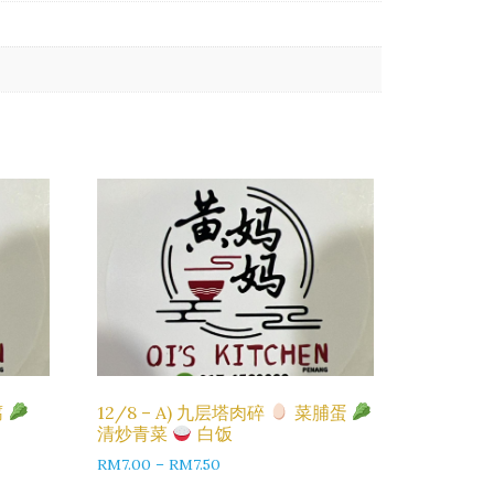
腐
12/8 – A) 九层塔肉碎
菜脯蛋
清炒青菜
白饭
RM
7.00
–
RM
7.50