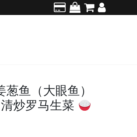
C) 姜葱鱼（大眼鱼）
清炒罗马生菜