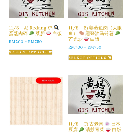
11/8 – A) Redang 鸡
11/8 – B) 姜葱鱼肉（大眼
蛋蒸肉碎
菜胆
白饭
鱼）
黑酱油马铃薯
芒光炒
白饭
RM
7.00
–
RM
7.50
RM
7.00
–
RM
7.50
SELECT OPTIONS
SELECT OPTIONS
11/8 – C) 古老肉
日本
豆腐
清炒青菜
白饭