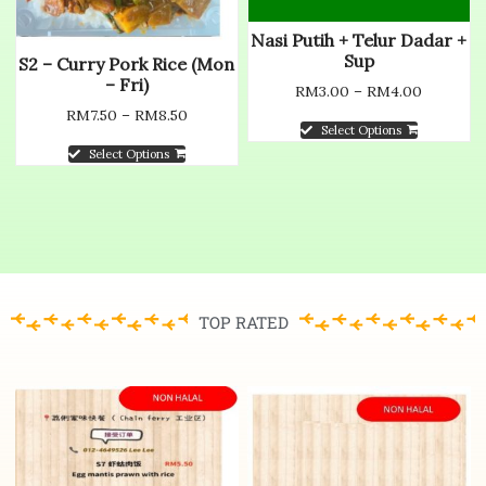
Nasi Putih + Telur Dadar +
Sup
S2 – Curry Pork Rice (Mon
– Fri)
RM
3.00
–
RM
4.00
RM
7.50
–
RM
8.50
Select Options
Select Options
TOP RATED