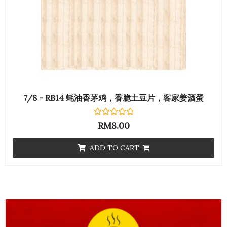
7/8 - RB14 蚝油香茅鸡，香脆土豆片，客家姜酒蛋
Rated
RM
8.00
0
out
of
ADD TO CART
5