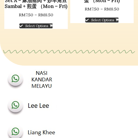
Set A – 麻油猪肉 + 炒羊角豆
蛋 （Mon – Fri)
Sambal + 煎蛋 （Mon – Fri)
RM
7.50
–
RM
8.50
RM
7.50
–
RM
8.50
Select Options
Select Options