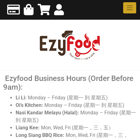
Ezyfood Business Hours (Order Before
9am):
Li Li:
Monday – Friday (星期一 到 星期五)
Oi’s Kitchen:
Monday – Friday (星期一 到 星期五)
Nasi Kandar Melayu (Halal):
Monday – Friday (星期一
到 星期五)
Liang Kee:
Mon, Wed, Fri (星期一，三，五）
Long Siang BBQ Rice:
Mon, Wed, Fri (星期一，三，