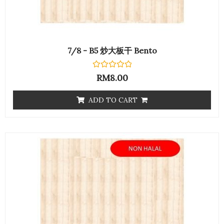
7/8 - B5 炒大板干 Bento
Rated
RM
8.00
0
out
of
ADD TO CART
5