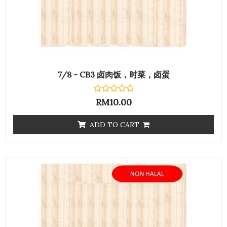
7/8 - CB3 卤肉饭，时菜，卤蛋
Rated
RM
10.00
0
out
of
ADD TO CART
5